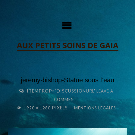
Skip
to
content
AUX PETITS SOINS DE GAIA
jeremy-bishop-Statue sous l’eau
ITEMPROP="DISCUSSIONURL"
LEAVE A
COMMENT
FULL
PIXELS
1920 × 1280
MENTIONS LÉGALES
SIZE