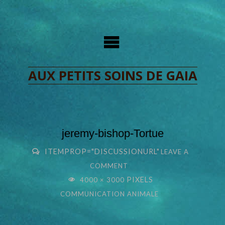
Skip
to
content
AUX PETITS SOINS DE GAIA
jeremy-bishop-Tortue
ITEMPROP="DISCUSSIONURL"
LEAVE A
COMMENT
FULL
PIXELS
4000 × 3000
SIZE
COMMUNICATION ANIMALE