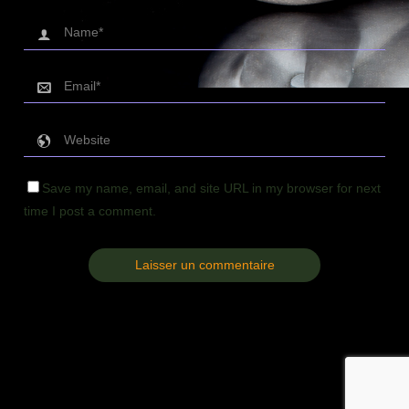
Save my name, email, and site URL in my browser for next
time I post a comment.